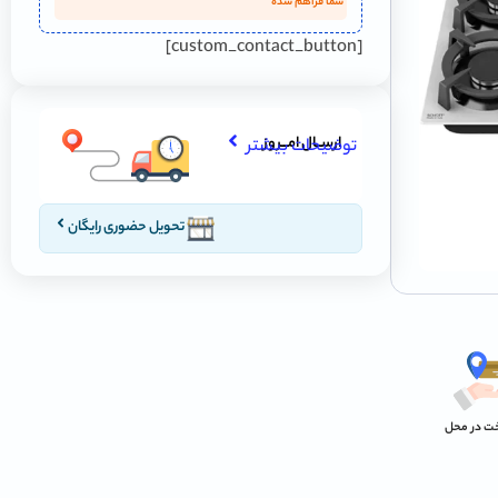
شما فراهم شده
[custom_contact_button]
ارســال امـــروز
توضیحات بیشتر
تحویل حضوری رایگان
خت در محل