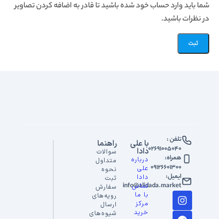
شما باید وارد حساب خود شده باشید تا قادر به اضافه کردن تصاویر
در نظرات باشید.
تلفن :
با علی
راهنما
02691005040
دادا
سوالات
همراه:
درباره
متداول
09126601300
علی
نحوه
ایمیل:
دادا
ثبت
info@alidada.market
تماس
سفارش
با ما
رویه‌های
مرکز
ارسال
خرید
شیوه‌های