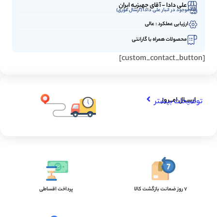
علی دادا - آقای جهیزیه ایران
موجود در انبار علی دادا (ارسال فوری)
ارزیابی عملکرد : عالی
محصولات همراه با گارانتی
[custom_contact_button]
ارســال امـــروز
توضیحات بیشتر
7 روز ضمانت بازگشت کالا
پرداخت اقساطی