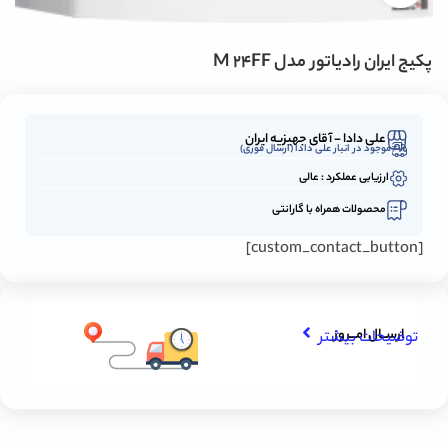
پکیج ایران رادیاتور مدل M 24FF
علی دادا - آقای جهیزیه ایران
موجود در انبار علی دادا (ارسال فوری)
ارزیابی عملکرد : عالی
محصولات همراه با گارانتی
[custom_contact_button]
ارســال امـــروز
توضیحات بیشتر