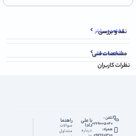
نقد و بررسی
مشاهده بیشتر
مشخصات فنی
مشاهده بیشتر
نظرات کاربران
تلفن :
با علی
راهنما
02691005040
دادا
سوالات
همراه:
درباره
متداول
09126601300
علی