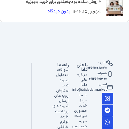
۵ روش ساده بودجه‌بندی برای خرید جهیزیه
شهریور 15, 1404
بدون دیدگاه
تلفن :
با علی
راهنما
02691005040
دادا
سوالات
همراه:
درباره
متداول
09126601300
علی
نحوه
ایمیل:
دادا
ثبت
info@alidada.market
تماس
سفارش
با ما
رویه‌های
مرکز
ارسال
خرید
شیوه‌های
حضوری
پرداخت
سیاست
خرید
حریم
لوازم
خصوصی
خانگی