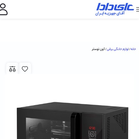
خانه
لوازم خانگی برقی
آون توستر