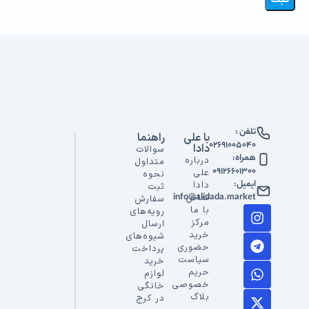
تلفن :
با علی
راهنما
02691005040
دادا
سوالات
همراه:
درباره
متداول
09126601300
علی
نحوه
ایمیل:
دادا
ثبت
info@alidada.market
تماس
سفارش
با ما
رویه‌های
مرکز
ارسال
خرید
شیوه‌های
حضوری
پرداخت
سیاست
خرید
حریم
لوازم
خصوصی
خانگی
بلاگ
در کرج