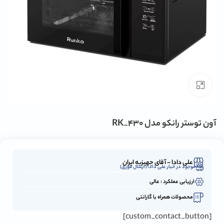
بزرگنمایی تصویر
آون توستر رانکو مدل RK_430
علی دادا - آقای جهیزیه ایران
موجود در انبار علی دادا (ارسال فوری)
ارزیابی عملکرد : عالی
محصولات همراه با گارانتی
[custom_contact_button]