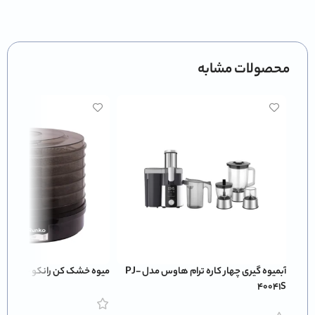
محصولات مشابه
آبمیوه گیری چهار کاره ترام هاوس مدل PJ-
میوه خشک کن رانکو RK-660
40041S