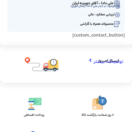
علی دادا - آقای جهیزیه ایران
موجود در انبار علی دادا (ارسال فوری)
ارزیابی عملکرد : عالی
محصولات همراه با گارانتی
[custom_contact_button]
ارســال امـــروز
توضیحات بیشتر
7 روز ضمانت بازگشت کالا
پرداخت اقساطی