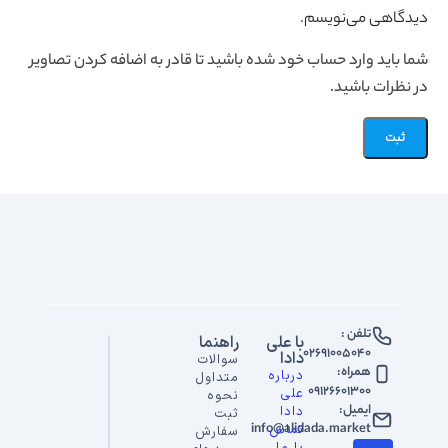
دیدگاهی می‌نویسم.
شما باید وارد حساب خود شده باشید تا قادر به اضافه کردن تصاویر
در نظرات باشید.
تلفن :
با علی
راهنما
02691005040
دادا
سوالات
همراه:
درباره
متداول
09126601300
علی
نحوه
ایمیل:
دادا
ثبت
info@alidada.market
تماس
سفارش
با ما