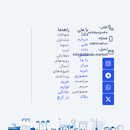
تلفن :
با علی
راهنما
02691005040
دادا
سوالات
همراه:
درباره
متداول
09126601300
علی
نحوه
ایمیل:
دادا
ثبت
info@alidada.market
تماس
سفارش
با ما
رویه‌های
مرکز
ارسال
خرید
شیوه‌های
حضوری
پرداخت
سیاست
خرید
حریم
لوازم
خصوصی
خانگی
بلاگ
در کرج