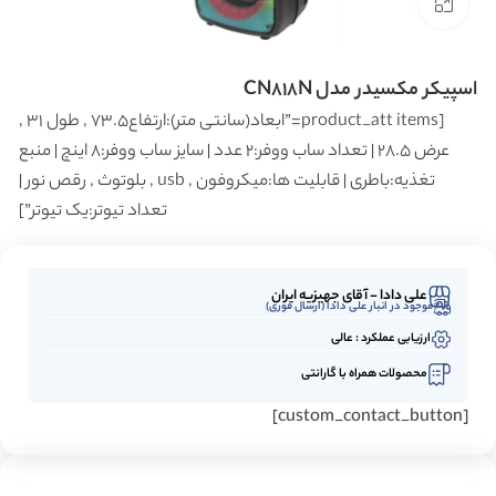
بزرگنمایی تصویر
اسپیکر مکسیدر مدل CN818N
[product_att items=”ابعاد(سانتی متر):ارتفاع73.5 , طول 31 ,
عرض 28.5 | تعداد ساب ووفر:2 عدد | سایز ساب ووفر:8 اینچ | منبع
تغذیه:باطری | قابلیت ها:میکروفون , usb , بلوتوث , رقص نور |
تعداد تیوتر:یک تیوتر”]
علی دادا - آقای جهیزیه ایران
موجود در انبار علی دادا (ارسال فوری)
ارزیابی عملکرد : عالی
محصولات همراه با گارانتی
[custom_contact_button]